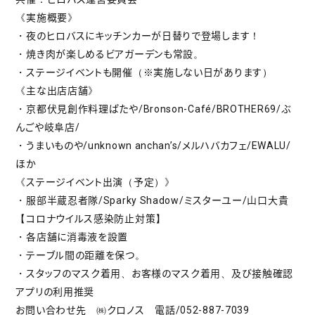
《実施概要》
・夜のヒロバスにキッチンカーが日替りで登場します！
・焼き肉が楽しめるビアガーデンも常設。
・ステージイベントも開催（※実施しない日があります）
《主な出店店舗》
・京都伏見創作料理ぱたや/Bronson-Café/BROTHER69/ぶ
んごや岐阜店/
・うまいものや/unknown anchan’s/メルハバカフェ/EWALU/
ほか
《ステージイベント出演（予定）》
・服部半蔵忍者隊/Sparky Shadow/ミスターユー/山口大貴
【コロナウイルス感染防止対策】
・各店舗に消毒液を設置
・テーブル間の距離を保つ。
・スタッフのマスク着用、お客様のマスク着用、及び接触確認
アプリの利用推奨
お問い合わせ先 ㈱クロノス 電話/052-887-7039